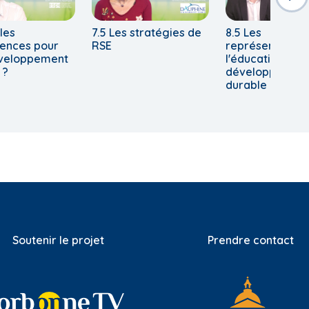
les
7.5 Les stratégies de
8.5 Les
ences pour
RSE
représentation
éveloppement
l'éducation au
 ?
développemen
durable
Soutenir le projet
Prendre contact