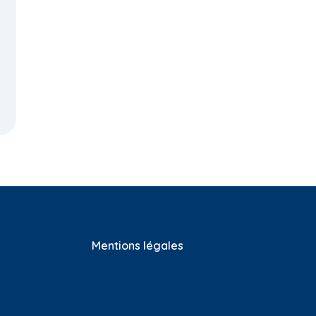
9.1 Cinq compétences
8.8 Multi, pluri, inter ou
s de
pour former au
transdisciplinarité po
monde de demain
ur une éducation en
t
vue d'un
développement
durable ?
Mentions légales