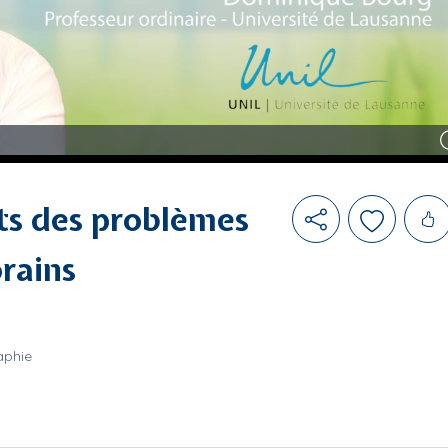
Likes
ots des problèmes
rains
aphie