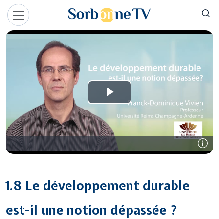
Aller au contenu principal
Panneau de gestion des cookies
1.8 Le développement durable
est-il une notion dépassée ?