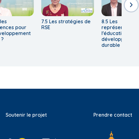
les
7.5 Les stratégies de
8.5 Les
ences pour
RSE
représentation
éveloppement
l'éducation au
 ?
développemen
durable
Soutenir le projet
Prendre contact