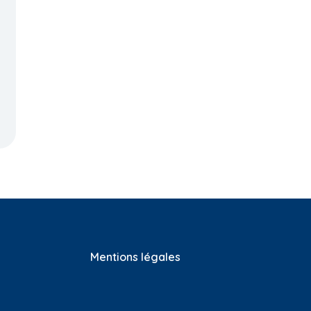
9.1 Cinq compétences
8.8 Multi, pluri, inter ou
s de
pour former au
transdisciplinarité po
monde de demain
ur une éducation en
t
vue d'un
développement
durable ?
Mentions légales