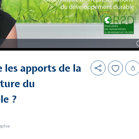
Likes
 les apports de la
cture du
le ?
aphie