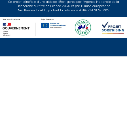
Ce projet bénéficie d'une aide de l'État, gérée par l'Agence Nationale de la
Recherche au titre de France 2030 et par l'Union européenne
NextGenerationEU, portant la référence ANR-21-EXES-0015