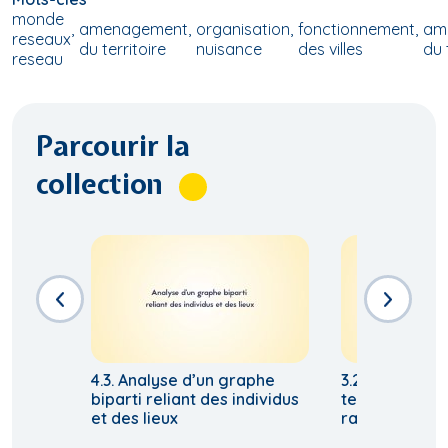
monde
amenagement
organisation
fonctionnement
am
reseaux
du territoire
nuisance
des villes
du 
reseau
Parcourir la
collection
4.3. Analyse d’un graphe
3.2. Les résea
biparti reliant des individus
territoires, u
et des lieux
rare