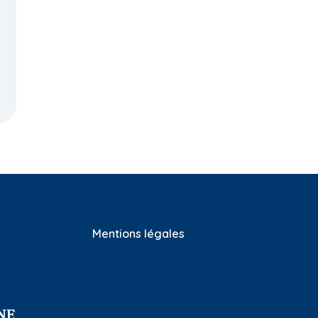
t
vue d'un
développement
durable ?
Mentions légales