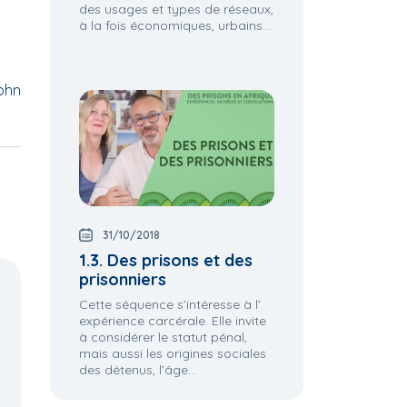
des usages et types de réseaux,
à la fois économiques, urbains...
John
31/10/2018
1.3. Des prisons et des
prisonniers
Cette séquence s’intéresse à l’
expérience carcérale. Elle invite
à considérer le statut pénal,
mais aussi les origines sociales
9.1 Cinq compétences
8.8 Multi, pluri, inter ou
des détenus, l’âge...
s de
pour former au
transdisciplinarité po
monde de demain
ur une éducation en