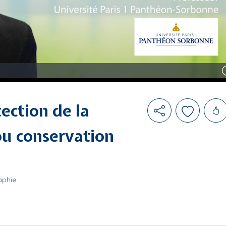
Likes
tection de la
ou conservation
aphie