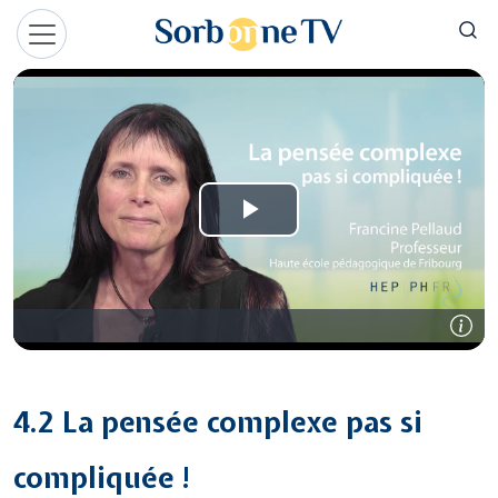
Aller au contenu principal
Panneau de gestion des cookies
4.2 La pensée complexe pas si
compliquée !