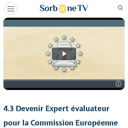
Aller au contenu principal
Panneau de gestion des cookies
4.3 Devenir Expert évaluateur
pour la Commission Européenne