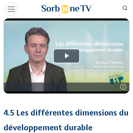
Aller au contenu principal
Panneau de gestion des cookies
4.5 Les différentes dimensions du
développement durable