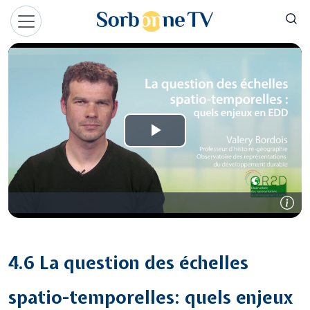
Aller au contenu principal
Panneau de gestion des cookies
4.6 La question des échelles
spatio-temporelles: quels enjeux