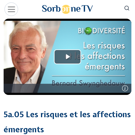
Aller au contenu principal
Panneau de gestion des cookies
5a.05 Les risques et les affections
émergents