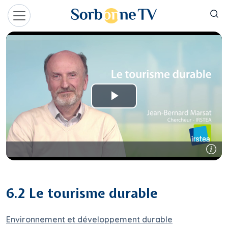
Aller au contenu principal
Panneau de gestion des cookies
6.2 Le tourisme durable
Environnement et développement durable