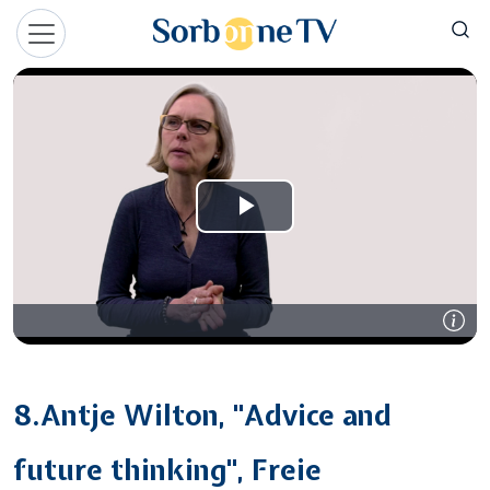
Aller au contenu principal
Panneau de gestion des cookies
8.Antje Wilton, "Advice and
future thinking", Freie