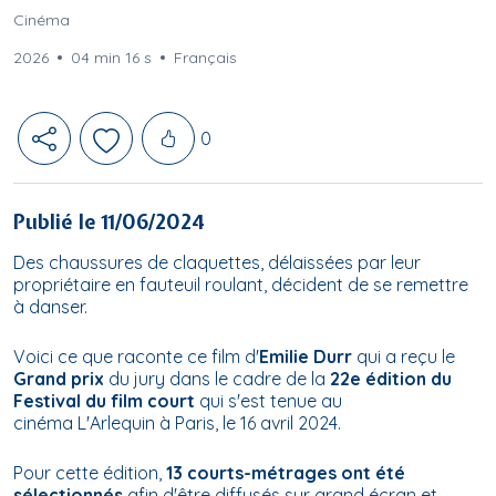
Cinéma
2026
04 min 16 s
Français
Likes
0
Publié le 11/06/2024
Des chaussures de claquettes, délaissées par leur
propriétaire en fauteuil roulant, décident de se remettre
à danser.
Voici ce que raconte ce film d'
Emilie Durr
qui a reçu le
Grand prix
du jury
dans le cadre de la
22e édition du
Festival du film court
qui s'est tenue au
cinéma
L'Arlequin
à Paris, le 16 avril 2024.
Pour cette édition,
13 courts-métrages ont été
sélectionnés
afin d'être diffusés sur grand écran et