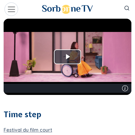
Aller au contenu principal
Panneau de gestion des cookies
Time step
Festival du film court