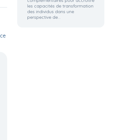
complémentaires pour accroître
les capacités de transformation
des individus dans une
perspective de...
nce
1.4. Organisation des
4.2. Division sociale de
des
systèmes de villes
l'espace et
métropolisation