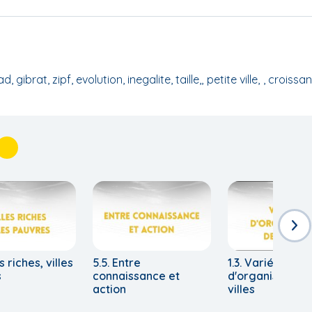
ad, gibrat, zipf, evolution, inegalite, taille,
petite ville
, croissa
es riches, villes
5.5. Entre
1.3. Variété
s
connaissance et
d'organisation 
action
villes