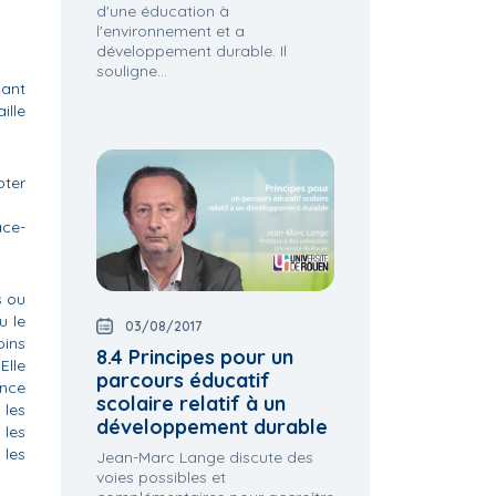
d'une éducation à
l'environnement et a
développement durable. Il
souligne...
yant
ille
pter
ace-
s ou
u le
03/08/2017
oins
8.4 Principes pour un
 Elle
parcours éducatif
ance
scolaire relatif à un
 les
développement durable
 les
 les
Jean-Marc Lange discute des
voies possibles et