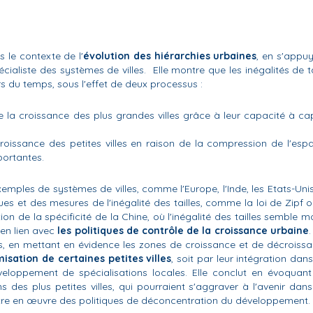
s le contexte de l'
évolution des hiérarchies urbaines
, en s'appu
cialiste des systèmes de villes. Elle montre que les inégalités de ta
rs du temps, sous l'effet de deux processus :
se la croissance des plus grandes villes grâce à leur capacité à ca
 croissance des petites villes en raison de la compression de l'esp
portantes.
 exemples de systèmes de villes, comme l'Europe, l'Inde, les Etats-Uni
ques et des mesures de l'inégalité des tailles, comme la loi de Zipf o
n de la spécificité de la Chine, où l'inégalité des tailles semble m
 en lien avec
les politiques de contrôle de la croissance urbaine
.
es, en mettant en évidence les zones de croissance et de décroiss
misation de certaines petites villes
, soit par leur intégration dans
veloppement de spécialisations locales. Elle conclut en évoquant
des plus petites villes, qui pourraient s'aggraver à l'avenir dans
tre en œuvre des politiques de déconcentration du développement.