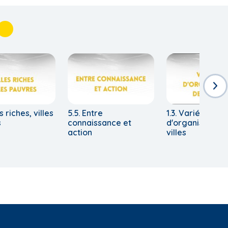
es riches, villes
5.5. Entre
1.3. Variété
s
connaissance et
d'organisation 
action
villes