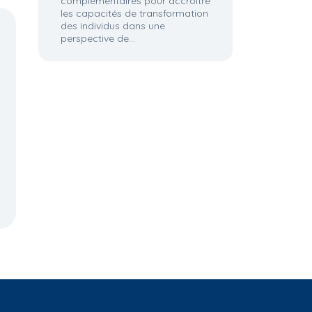
complémentaires pour accroître
les capacités de transformation
des individus dans une
perspective de...
1.4. Organisation des
4.2. Division sociale de
des
systèmes de villes
l'espace et
métropolisation