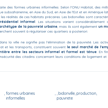
aite des formes urbaines informelles. Selon l'ONU Habitat, des mill
ue subsaharienne, en Asie du Sud, en Asie de l'Est et en Amérique lat
 les réalités de ces habitats précaires. Les bidonvilles sont caractér
ésidentiel informel
. Les situations varient considérablement 
l'archétype de la pauvreté urbaine
, mais ils sont également
un m
erchent souvent à régulariser ces quartiers a posteriori.
ans la ville ne signifie pas l'élimination de la pauvreté. Les activ
nat et les transports, constituent souvent
le seul marché de l'em
ntière entre les secteurs informel et formel est ténue
. En fi
'insécurité des citadins concernant leurs conditions de logement et 
formes urbaines
, bidonville, production,
informelles
pauvrete