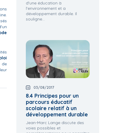
d'une éducation à
l'environnement et a
ions
développement durable. Il
ine.
souligne...
isés
d'un
ode
ités
ploi
n de
leur
03/08/2017
8.4 Principes pour un
parcours éducatif
scolaire relatif à un
développement durable
Jean-Marc Lange discute des
voies possibles et