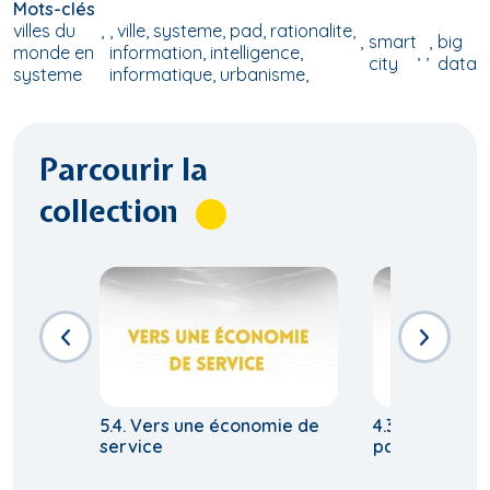
Mots-clés
villes du
, ville, systeme, pad, rationalite,
smart
big
monde en
information, intelligence,
,
city
data
systeme
informatique, urbanisme,
Parcourir la
collection
5.4. Vers une économie de
4.3. Villes rich
service
pauvres