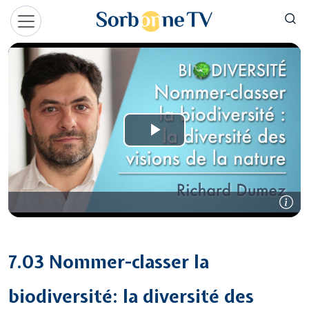
Aller au contenu principal
Panneau de gestion des cookies
7.03 Nommer-classer la
biodiversité: la diversité des